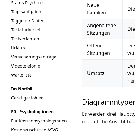
Status Psychicus
Neue
Die
Tagesaufgaben
Familien
Taggeld / Diäten
Abgehaltene
Die
Tastaturkürzel
Sitzungen
Testverfahren
Offene
Die
Urlaub
Sitzungen
wu
Versicherungsanträge
Der
Videotelefonie
Umsatz
wur
Warteliste
he
Im Notfall
Gerät gestohlen
Diagrammtype
Für Psycholog:innen
Es werden drei Hauptty
Für Kassenpsycholog:innen
monatliche Ansicht ha
Kostenzuschüsse ASVG