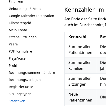
Finanzen
Kennzahlen im 
Geburtstags-E-Mails
Google Kalender Integration
Am Ende der Seite fin
Kilometergeld
auch im Durchschnitt,
Mein Konto
Kennzahl
Be
Offene Sitzungen
Paare
Summe aller
Die
PDF Formulare
Patient:innen
übe
PlaynVoice
Summe aller
Die
Profil
Familien
Jah
Rechnungsnummern ändern
Summe aller
Die
Rechnungsvorlagen
Sitzungen
hi
Registrierkasse
Sitzungstypen
Neue
Die
Patient:innen
Statistiken